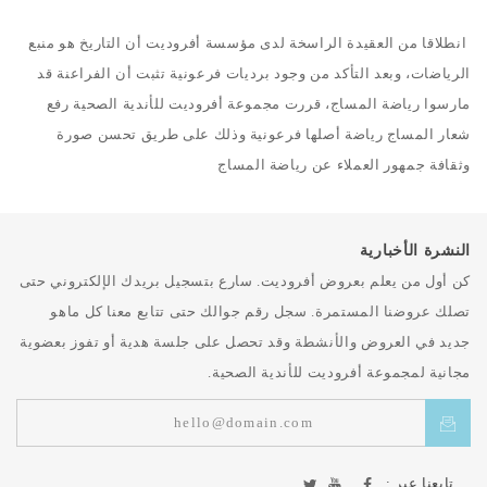
انطلاقا من العقيدة الراسخة لدى مؤسسة أفروديت أن التاريخ هو منبع
الرياضات، وبعد التأكد من وجود برديات فرعونية تثبت أن الفراعنة قد
مارسوا رياضة المساج، قررت مجموعة أفروديت للأندية الصحية رفع
شعار المساج رياضة أصلها فرعونية وذلك على طريق تحسن صورة
وثقافة جمهور العملاء عن رياضة المساج
النشرة الأخبارية
كن أول من يعلم بعروض أفروديت. سارع بتسجيل بريدك الإلكتروني حتى
تصلك عروضنا المستمرة. سجل رقم جوالك حتى تتابع معنا كل ماهو
جديد في العروض والأنشطة وقد تحصل على جلسة هدية أو تفوز بعضوية
مجانية لمجموعة أفروديت للأندية الصحية.
تابعنا عبر :