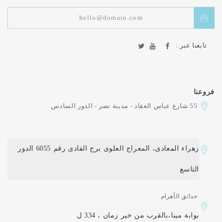
تابعنا عبر :
فروعنا
55 شارع عباس العقاد - مدينة نصر - الدور السادس
زهراء المعادى، المعراج العلوى برج الفادى رقم 6055 الدور
التاسع
حدائق الأهرام
بوابة مينا،بالقرب من خير زمان ، 334 ل