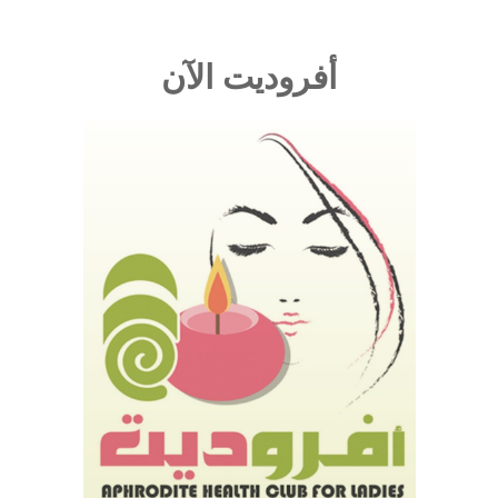
أفروديت الآن