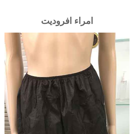
امراء افروديت