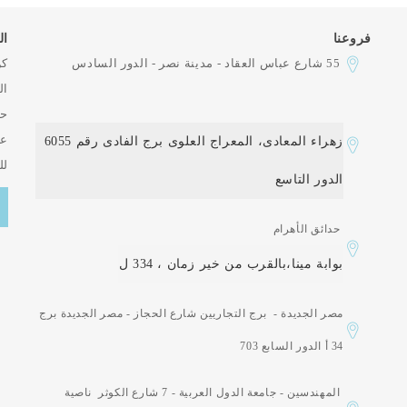
فروعنا
ال
55 شارع عباس العقاد - مدينة نصر - الدور السادس
كن
ال
حت
عل
زهراء المعادى، المعراج العلوى برج الفادى رقم 6055
لل
الدور التاسع
حدائق الأهرام
بوابة مينا،بالقرب من خير زمان ، 334 ل
مصر الجديدة - برج التجاريين شارع الحجاز - مصر الجديدة برج
34 أ الدور السابع 703
المهندسين - جامعة الدول العربية - 7 شارع الكوثر ناصية